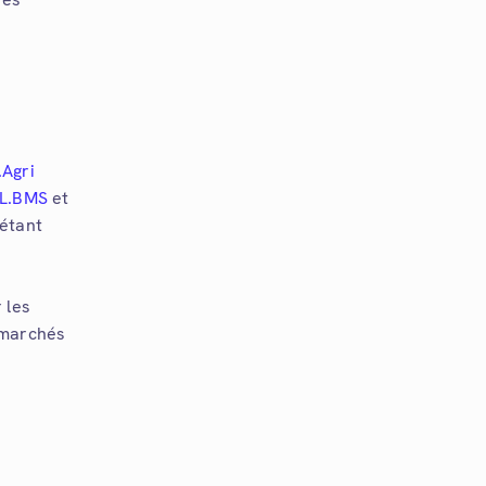
Agri
L.BMS
et
 étant
 les
s marchés