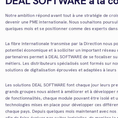
DEAL SOFTWARE à la c
Notre ambition répond avant tout à une stratégie de croi
devenir une PME internationale. Nous souhaitons poursui
quelques mois et se positionner comme des experts dans
La fibre internationale transmise par la Direction nous 
potentiel économique et à solliciter un important réseau 
partenaires permet à DEAL SOFTWARE de se focaliser sur 
métiers. Les distributeurs spécialisés sont formés sur nos
solutions de digitalisation éprouvées et adaptées à leurs
Les solutions DEAL SOFTWARE font chaque jour leurs preuv
grands groupes nous aident à améliorer et à développer n
de
fonctionnalités, chaque module pouvant être isolé et 
technologies mises en place pour développer ces différen
chaque pays. Depuis quelques mois maintenant avec nos 
afin de faire évoluer nos suites logicielles, de manière la