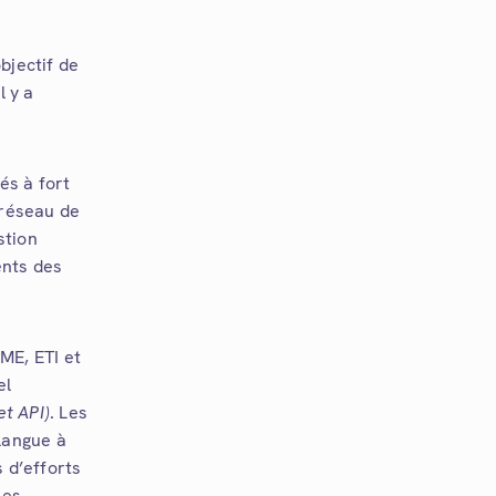
bjectif de
 y a
és à fort
 réseau de
stion
ents des
ME, ETI et
el
et API)
. Les
langue à
 d’efforts
nes