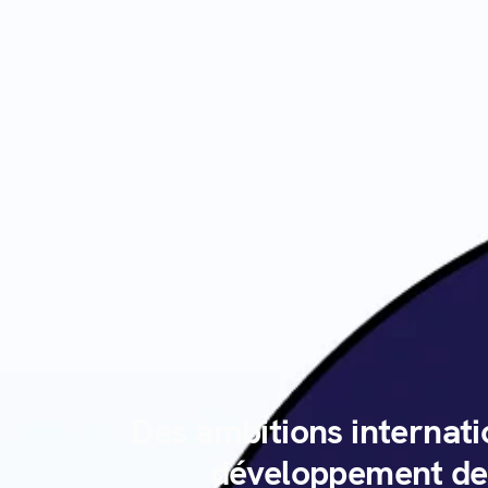
Des ambitions internati
développement d