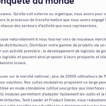
onquête du monde
ssance. Qu’elle soit externe ou organique, nous avons pour o
vre le processus de transformation que nous avons engagé il
 chacun des secteurs d’activité que nous représentons.
pousse naturellement à nous tourner vers de nouveaux march
de distributeurs.
Distribuer notre gamme de produits via un
son activité première : le développement de logiciels de ge
 logiciels et peuvent ainsi proposer à leurs prospects et cli
 besoins locaux.
es sur le marché national ; plus de 20000 utilisateurs de P
os solutions. Nos suites modulaires proposent un large pan
utilisé en mode
standalone (utilisé seul grâce aux interfaces 
ts modules permettent d’adapter facilement les outils et la 
Architectes, Tech Leader et Product Owner, nous redoublons
 plus agile possible pour faciliter leur déploiement sur les zo