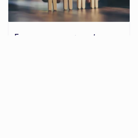
Former, accompagner et
intégrer : l’engagement humain
chez DEAL SOFTWARE
11 février 2026
Chez DEAL SOFTWARE, nous sommes
persuadés qu’il n’existe pas un seul chemin
vers l’emploi, mais une multitude de parcours
possibles. Chaque collaborateur, qu’il fasse
ses
LIRE L'ARTICLE